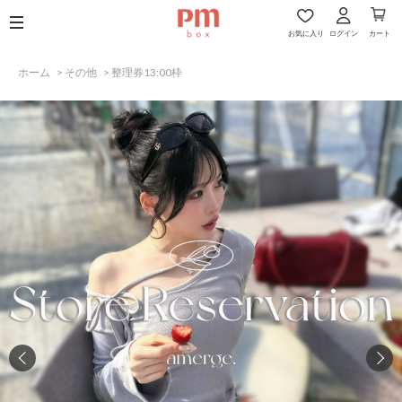
お気に入り
ログイン
カート
ホーム
>
その他
>
整理券13:00枠