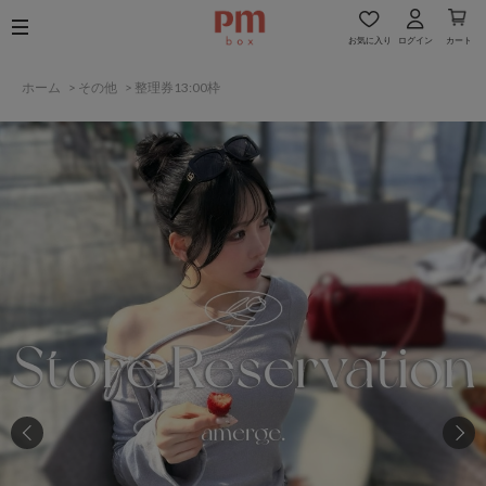
お気に入り
ログイン
カート
ホーム
>
その他
>
整理券13:00枠