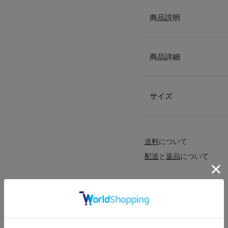
商品説明
商品詳細
サイズ
送料
について
配送
と
返品
について