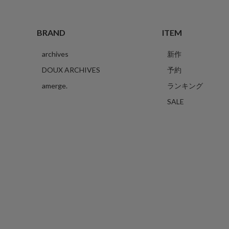
BRAND
ITEM
archives
新作
DOUX ARCHIVES
予約
amerge.
ランキング
SALE