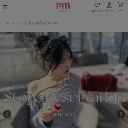
お気に入り
ログイン
カート
ホーム
>
その他
>
整理券14:00枠