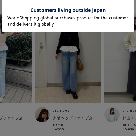
archives
archiv
プファイブ店
大阪ヘップファイブ店
郡山エ
ト
saya
m i r 
165cm
163cm