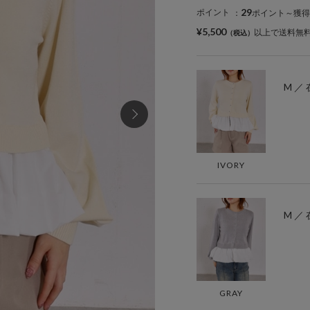
29
ポイント
：
ポイント～獲得
¥5,500
以上で送料無
M ／
IVORY
M ／
GRAY