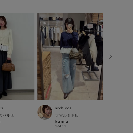
es
archives
arch
スパル店
大宮ルミネ店
千葉
u
kanna
Rin
164cm
150c