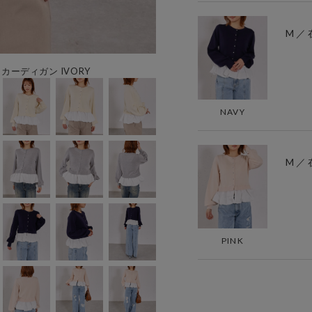
M ／
ーディガン IVORY
NAVY
M ／
PINK