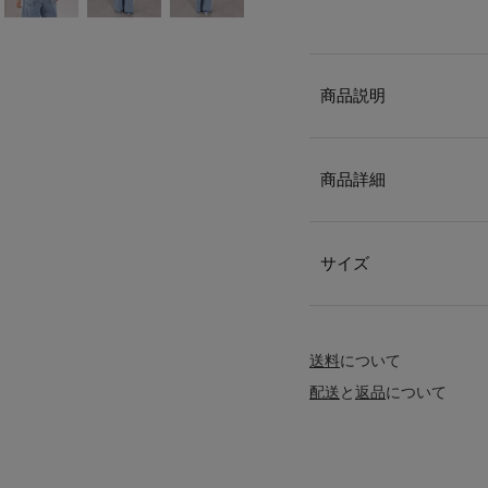
商品説明
商品詳細
サイズ
送料
について
配送
と
返品
について