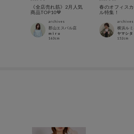
《全店売れ筋》2月人気
春のオフィスカ
商品TOP10🤎
ル特集！
archives
archives
郡山エスパル店
横浜ルミ
m i r u
ヤマシタ
163cm
152cm