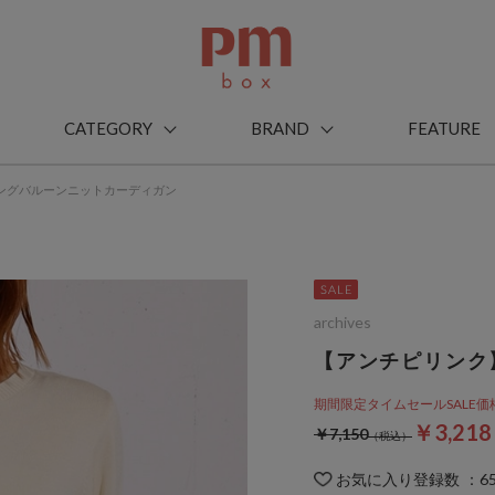
CATEGORY
BRAND
FEATURE
ングバルーンニットカーディガン
archives
【アンチピリンク
期間限定タイムセールSALE価格から
￥3,21
￥7,150
お気に入り登録数
：
6