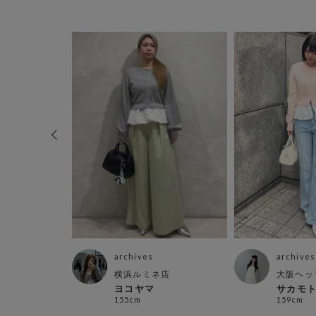
archives
archives
横浜ルミネ店
大阪ヘッ
ト博多
ヨコヤマ
サカモ
155cm
159cm