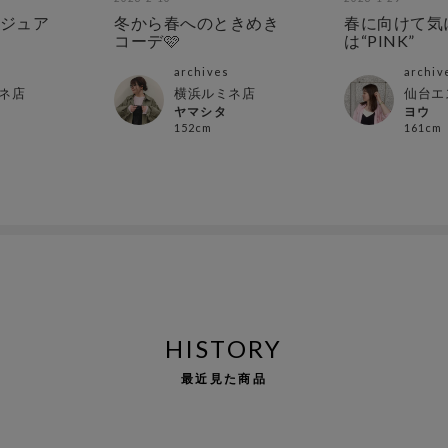
ジュア
冬から春へのときめき
春に向けて気
コーデ🩷
は“PINK”
archives
archiv
ネ店
横浜ルミネ店
仙台エ
ヤマシタ
ヨウ
152cm
161cm
HISTORY
最近見た商品