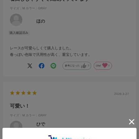
サイズ：M
カラー：GRAY
ほの
レースが可愛らしくて購入しました。
春っぽい色味で汎用性が高く、重宝しています。
参考になった
0
Like!
0
2026.3.27
可愛い！
サイズ：M
カラー：GRAY
ひで
年代:
20代
性別:
女性
身長:
166～170cm
体型:
ふつう
靴のサイズ:
24cm
普段の服のサイズ:
M