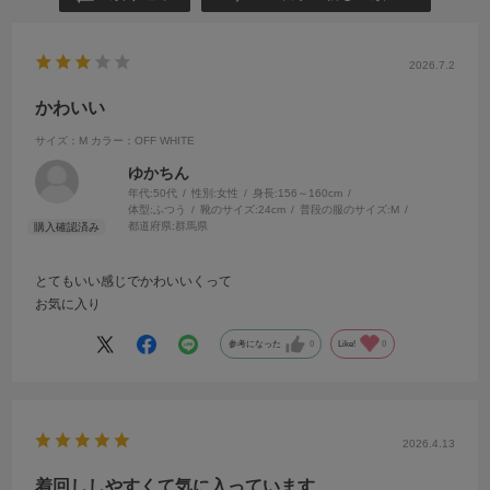
2026.7.2
かわいい
サイズ：M
カラー：OFF WHITE
ゆかちん
年代:
50代
性別:
女性
身長:
156～160cm
体型:
ふつう
靴のサイズ:
24cm
普段の服のサイズ:
M
都道府県:
群馬県
とてもいい感じでかわいいくって
お気に入り
参考になった
0
Like!
0
2026.4.13
着回ししやすくて気に入っています