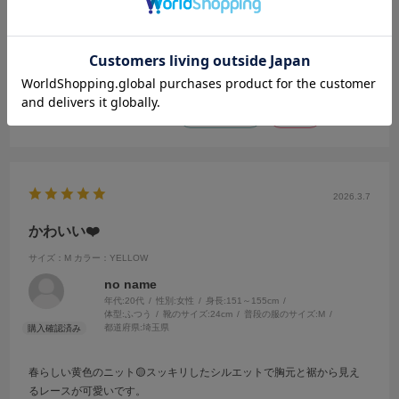
都道府県:
東京都
初めて購入させていただきました。
可愛くて細見えするトップスを探していて、ドンピシャなものに出会
えました…
参考になった
0
Like!
0
2026.3.7
かわいい❤️
サイズ：M
カラー：YELLOW
no name
年代:
20代
性別:
女性
身長:
151～155cm
体型:
ふつう
靴のサイズ:
24cm
普段の服のサイズ:
M
都道府県:
埼玉県
春らしい黄色のニット🟡スッキリしたシルエットで胸元と裾から見え
るレースが可愛いです。