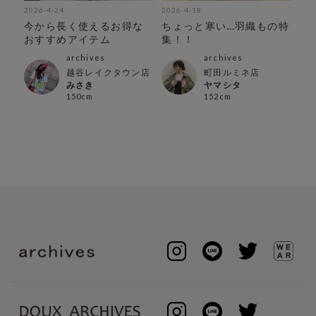
2026-4-24
2026-4-18
202
ド
今から長く使えるお得な
ちょっと寒い…羽織もの特
春
おすすめアイテム
集！！
中
archives
archives
越谷レイクタウン店
町田ルミネ店
みさき
ヤマシタ
150cm
152cm