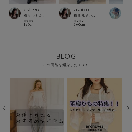
archives
archives
arc
ァイ
横浜ルミネ店
横浜ルミネ店
立川
momo
momo
い で
160cm
160cm
160
BLOG
この商品を紹介したBLOG