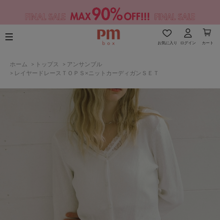
お気に入り
ログイン
カート
ホーム
>
トップス
>
アンサンブル
>
レイヤードレースＴＯＰＳ×ニットカーディガンＳＥＴ