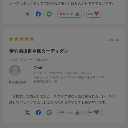
レースはタンクトップで他のお洋服とも組み合わせできて良いです♪
参考になった
0
Like!
0
2026.3.6
着心地抜群今風カーディガン
サイズ：M
カラー：YELLOW
Chai
年代:
20代
性別:
女性
身長:
161～165cm
体型:
ふつう
靴のサイズ:
24cm
普段の服のサイズ:
M
都道府県:
神奈川県
一目惚れして購入しました！チクチク感なく楽に着られる、レースと
外してバラバラで楽しむこともできるのでとても着やすいです。
参考になった
1
Like!
0