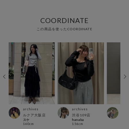
COORDINATE
この商品を使ったCOORDINATE
archives
archives
arc
ルクア大阪店
渋谷109店
横浜
スケ
hanaka
Momi
160cm
156cm
162