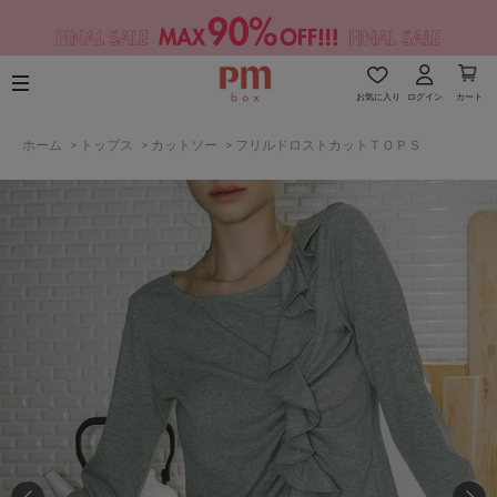
お気に入り
ログイン
カート
ホーム
>
トップス
>
カットソー
>
フリルドロストカットＴＯＰＳ