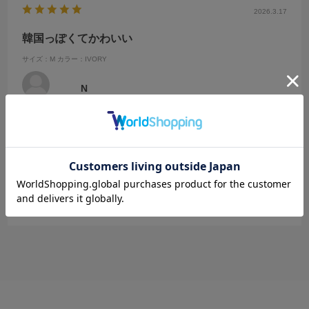
2026.3.17
韓国っぽくてかわいい
サイズ：M
カラー：IVORY
N
春らしいカラーで韓国っぽくてかわいい
フリルの部分を絞ることができて
調節出来る
参考になった
0
Like!
0