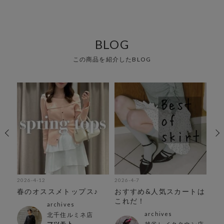
BLOG
この商品を紹介したBLOG
2026-4-12
2026-4-7
202
プス
春のオススメトップス♪
おすすめ&人気スカートは
春
これだ！
中
archives
archives
北千住ルミネ店
マツモト