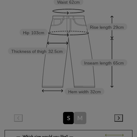
Waist
62cm
Rise length
29cm
Hip
103cm
Thickness of thigh
32.5cm
Inseam length
65cm
Hem width
32cm
S
M