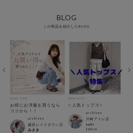
BLOG
この商品を紹介したBLOG
2026-7-24
2026-6-17
202
ル
お得にお洋服を買うなら
✨人気トップス✨
大
ココから！！
紹
archives
archives
川崎アトレ店
saki
越谷レイクタウン店
168cm
みさき