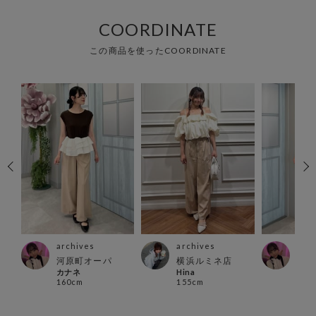
COORDINATE
この商品を使ったCOORDINATE
archives
archives
arc
河原町オーパ
横浜ルミネ店
河原
カナネ
Hina
カナ
160cm
155cm
160