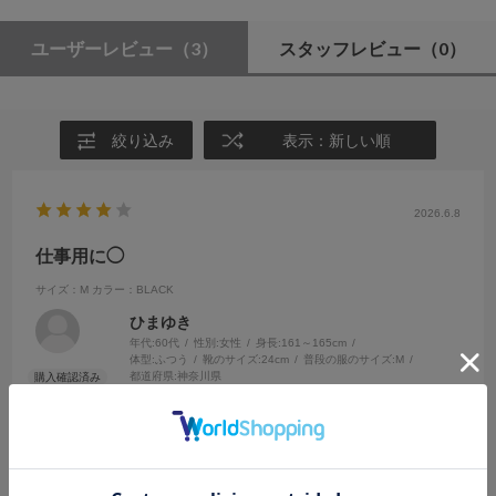
ユーザーレビュー
（3）
スタッフレビュー
（0）
絞り込み
表示：新しい順
2026.6.8
仕事用に◯
サイズ：M
カラー：BLACK
ひまゆき
年代:
60代
性別:
女性
身長:
161～165cm
体型:
ふつう
靴のサイズ:
24cm
普段の服のサイズ:
M
都道府県:
神奈川県
ワイドですがきちんと見えるので仕事用に履いています。残念なのは
ウエスト後ろのシャーリングがキツすぎてウエストが少し窮屈な事。
それ以外は履き心地も良く◯です！