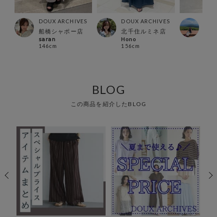
ES
DOUX ARCHIVES
DOUX ARCHIVES
DOU
店
船橋シャポー店
北千住ルミネ店
有楽
𝗌𝖺𝗋𝖺𝗇
Hono
REN
146cm
156cm
162
BLOG
この商品を紹介したBLOG