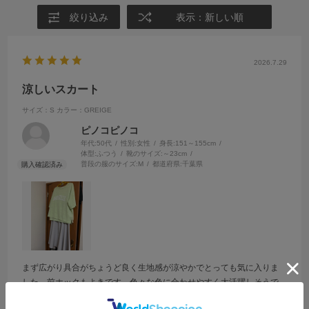
絞り込み
表示：新しい順
2026.7.29
涼しいスカート
サイズ：S
カラー：GREIGE
ピノコピノコ
年代:
50代
性別:
女性
身長:
151～155cm
体型:
ふつう
靴のサイズ:
～23cm
普段の服のサイズ:
M
都道府県:
千葉県
まず広がり具合がちょうど良く生地感が涼やかでとっても気に入りま
した。前ホックもよきです。色々な色に合わせやすく大活躍しそうで
す。