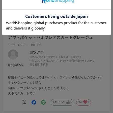
参考になった
0
Like!
0
2026.7.21
アウトボケットセミフレアスカートグレージュ
サイズ：M
カラー：GREIGE
ヨツクロ
年代:
60代
性別:
女性
身長:
156～160cm
体型:
ふつう
靴のサイズ:
24cm
普段の服のサイズ:
M
都道府県:
千葉県
以前ネイビーを購入してはきやすく、ラインも綺麗だったので合わせ
やすいグレージュを購入。
普段パンツが多いのできちんとした時使える
大事なスカートです。
参考になった
0
Like!
0