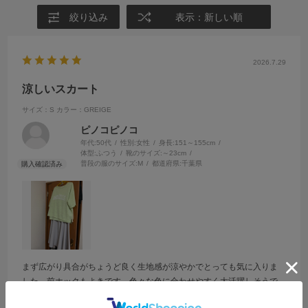
絞り込み
表示：新しい順
2026.7.29
涼しいスカート
サイズ：S
カラー：GREIGE
ピノコピノコ
年代:
50代
性別:
女性
身長:
151～155cm
体型:
ふつう
靴のサイズ:
～23cm
普段の服のサイズ:
M
都道府県:
千葉県
まず広がり具合がちょうど良く生地感が涼やかでとっても気に入りま
した。前ホックもよきです。色々な色に合わせやすく大活躍しそうで
す。