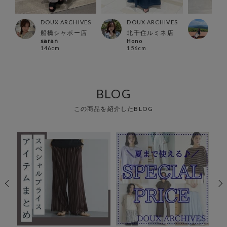
ES
DOUX ARCHIVES
DOUX ARCHIVES
DOU
店
船橋シャポー店
北千住ルミネ店
有楽
𝗌𝖺𝗋𝖺𝗇
Hono
REN
146cm
156cm
162
BLOG
この商品を紹介したBLOG