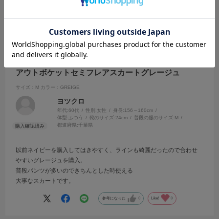
参考になった
0
Like!
0
2026.7.21
アウトボケットセミフレアスカートグレージュ
サイズ：M
カラー：GREIGE
ヨツクロ
年代:
60代
性別:
女性
身長:
156～160cm
体型:
ふつう
靴のサイズ:
24cm
普段の服のサイズ:
M
都道府県:
千葉県
以前ネイビーを購入してはきやすく、ラインも綺麗だったので合わせ
やすいグレージュを購入。
普段パンツが多いのできちんとした時使える
大事なスカートです。
参考になった
0
Like!
0