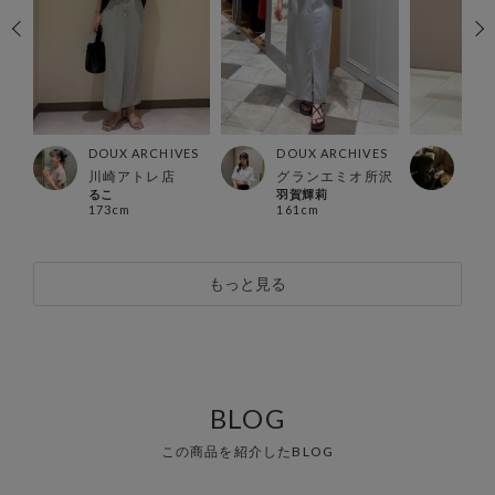
ES
DOUX ARCHIVES
DOUX ARCHIVES
DOU
店
川崎アトレ店
グランエミオ所沢
北千
るこ
羽賀輝莉
Mizu
173cm
161cm
154
もっと見る
BLOG
この商品を紹介したBLOG