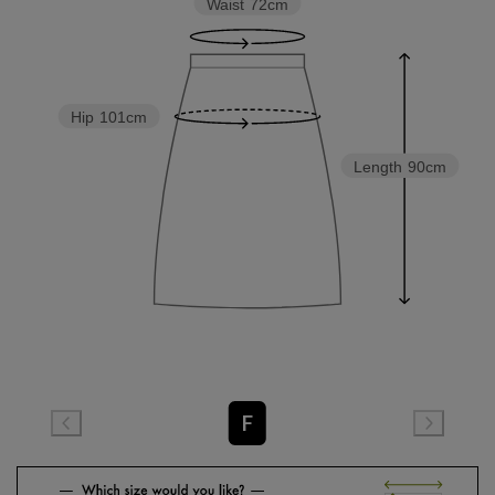
Waist
72cm
Hip
101cm
Length
90cm
F