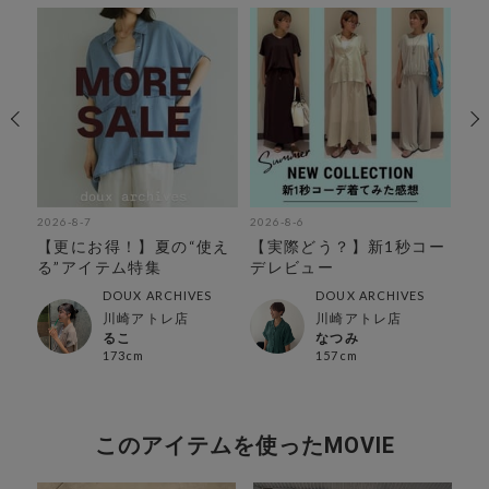
2026-8-7
2026-8-6
202
を
【更にお得！】夏の“使え
【実際どう？】新1秒コー
【
る”アイテム特集
デレビュー
持
特
DOUX ARCHIVES
DOUX ARCHIVES
川崎アトレ店
川崎アトレ店
るこ
なつみ
173cm
157cm
このアイテムを使ったMOVIE