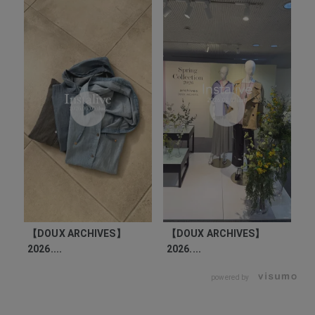
【DOUX ARCHIVES】
【DOUX ARCHIVES】
【
2026....
2026....
20
powered by