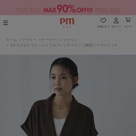
お気に入り
ログイン
カート
ホーム
>
アウター
>
テーラードジャケット
>
【ＯＮかわ】ウォッシャブルフレンチスリーブ麻調テーラードＪＫ