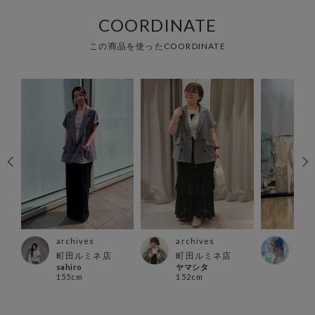
COORDINATE
この商品を使ったCOORDINATE
archives
archives
arc
ス店
町田ルミネ店
町田ルミネ店
立川
sahiro
ヤマシタ
い で
155cm
152cm
160