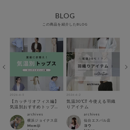
BLOG
この商品を紹介したBLOG
2026-6-5
2026-6-2
202
アイ
【カッチリオフィス編】
気温30℃⁉︎ 今使える羽織
オ
気温別おすすめトップ
りアイテム
ス！
archives
archives
横浜ジョイナス店
仙台エスパル店
Momiji
ヨウ