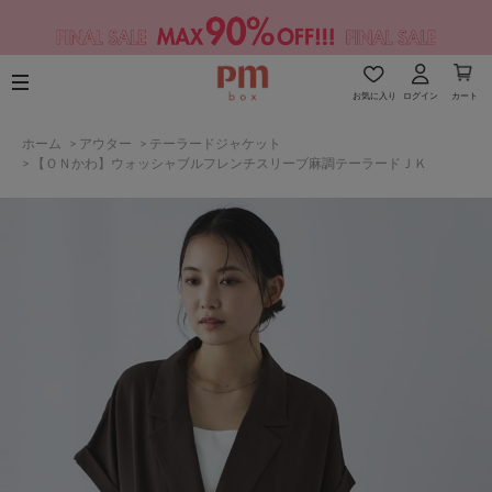
お気に入り
ログイン
カート
ホーム
>
アウター
>
テーラードジャケット
>
【ＯＮかわ】ウォッシャブルフレンチスリーブ麻調テーラードＪＫ