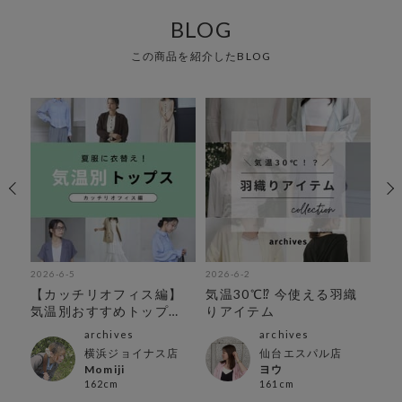
BLOG
この商品を紹介したBLOG
2026-6-5
2026-6-2
202
アイ
【カッチリオフィス編】
気温30℃⁉︎ 今使える羽織
オ
気温別おすすめトップ
りアイテム
ス！
archives
archives
横浜ジョイナス店
仙台エスパル店
Momiji
ヨウ
162cm
161cm