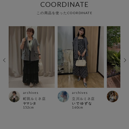
COORDINATE
この商品を使ったCOORDINATE
archives
archives
arc
ス店
町田ルミネ店
立川ルミネ店
北千
ヤマシタ
い で ゆ ず な
ふじ
152cm
160cm
154