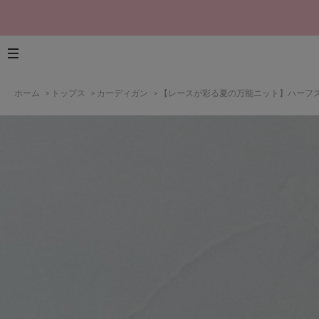
ホーム
>
トップス
>
カーディガン
>
【レースが彩る夏の万能ニット】ハーフ