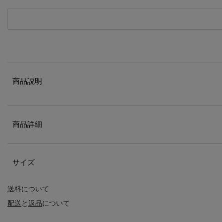
商品説明
商品詳細
サイズ
送料
について
配送
と
返品
について