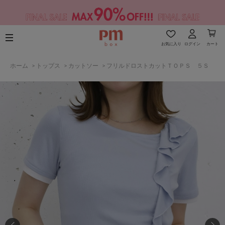
お気に入り
ログイン
カート
ホーム
>
トップス
>
カットソー
>
フリルドロストカットＴＯＰＳ ５Ｓ