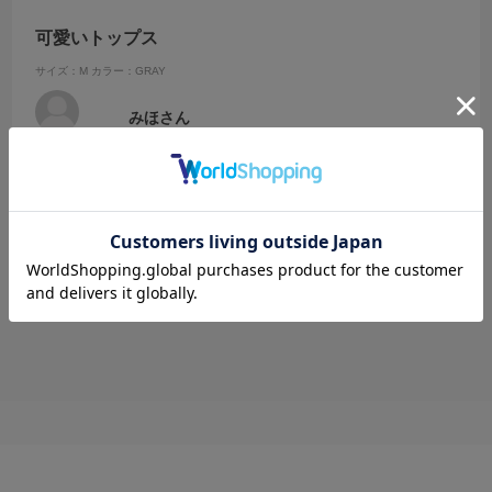
可愛いトップス
サイズ：M
カラー：GRAY
みほさん
毎日の暑さに対応出来る素材、インせずに着て、涼しさを感じまし
た、色はグレーがボトムス選ばす着れそう、この夏大活躍します。
参考になった
0
Like!
0