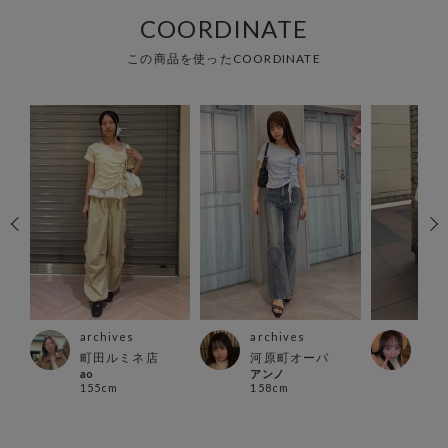
COORDINATE
この商品を使ったCOORDINATE
archives
archives
arc
町田ルミネ店
河原町オーパ
越谷
ao
アンノ
店
155cm
158cm
あい
152