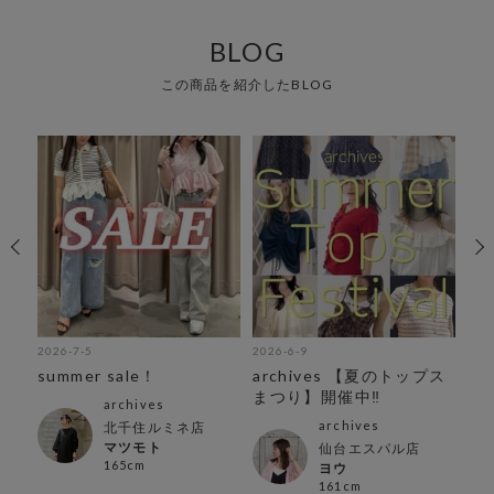
BLOG
この商品を紹介したBLOG
2026-7-5
2026-6-9
202
ッ
summer sale！
archives 【夏のトップス
夏
まつり】開催中‼︎
archives
archives
北千住ルミネ店
マツモト
ン店
仙台エスパル店
165cm
ヨウ
161cm