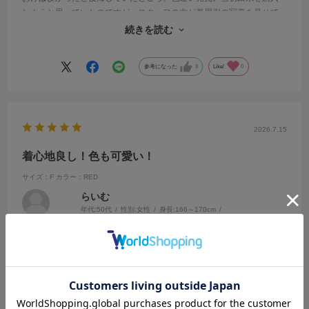
しようと思っていたのですが、スタッフの方が着用例の写真を見せて
くださり、こちらの色にしました。こちらの店舗のスタッフさんはお
続きを読む
勧め上手なので、いつも楽しくお買い物ができます。
参考になった
0
Like!
0
2026.7.15
着心地良し！色も可愛い！
サイズ：F
カラー：RED
らいむ
年代:
50代
性別:
女性
身長:
166～170cm
体型:
ふつう
靴のサイズ:
24cm
普段の服のサイズ:
M
都道府県:
東京都
昨年白を買いまして、大活躍でしたので今年はREDを選びました。落
ち着いたレンガのような色で、白、紺、ベージュのパンツと合わせて
着ています。丈も長すぎないのでスカートともバランスよいと思いま
す。二の腕も程よくカバーできる袖と、接触冷感の着心地も満足で