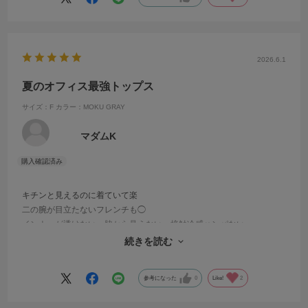
2026.6.1
夏のオフィス最強トップス
サイズ：F
カラー：MOKU GRAY
マダムK
キチンと見えるのに着ていて楽
二の腕が目立たないフレンチも◯
インナーが透けない、脇から見えない、接触冷感ハンパない。。。
もはや、ありがとう🩷と言いたい
続きを読む
参考になった
0
Like!
2