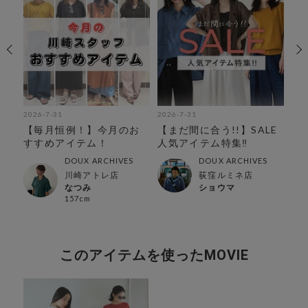
2026-7-31
2026-7-31
202
【毎月恒例！】今月のお
【まだ間に合う!!】SALE
【
すすめアイテム！
人気アイテム特集‼︎
持
特
DOUX ARCHIVES
DOUX ARCHIVES
川崎アトレ店
荻窪ルミネ店
なつみ
ショウマ
157cm
このアイテムを使ったMOVIE