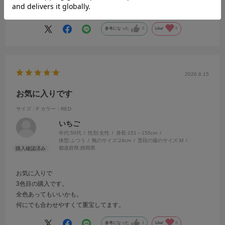
続きを読む
す！
参考になった
0
Like!
0
2026.6.15
お気に入りです
サイズ：F
カラー：RED
いちご
年代:
50代
性別:
女性
身長:
151～155cm
体型:
ふつう
靴のサイズ:
24cm
普段の服のサイズ:
M
都道府県:
静岡県
お気に入りで
3色目の購入です。
全色あってもいいかも。
何にでも合わせやすくて重宝してます。
参考になった
1
Like!
0