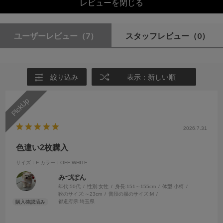
レビューを閉じる
ユーザーレビュー
（7）
スタッフレビュー
（0）
絞り込み
表示：新しい順
2026.7.31
色違い2枚購入
サイズ：F
カラー：OFF WHITE
みづぽん
年代:
50代
性別:
女性
身長:
151～155cm
体型:
小柄
靴のサイズ:
～23cm
普段の服のサイズ:
M
都道府県:
埼玉県