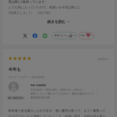
実は既に1枚持っています。
とても気に入っていたので、色違いを今回は新たに
2枚購入しました。（合計3枚）
袖脇部分が、外から見えにくい作りになっていることや
続きを読む
肌触りが良い事、二の腕が隠れる絶妙なデザインです。
全色欲しいくらいです。
参考になった
0
Like!
0
2026.8.1
今年も
サイズ：F
カラー：MASTERD
no name
年代:
50代
性別:
女性
身長:
161～165cm
体型:
ふつう
靴のサイズ:
24cm
普段の服のサイズ:
L
都道府県:
東京都
昨年違う色を購入したのですが、使い勝手が良くて、もう一着買って
おけばよかったと後悔していたところ、色違い発見。当初白系を購入