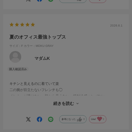
2026.6.1
夏のオフィス最強トップス
サイズ：F
カラー：MOKU GRAY
マダムK
キチンと見えるのに着ていて楽
二の腕が目立たないフレンチも◯
インナーが透けない、脇から見えない、接触冷感ハンパない。。。
もはや、ありがとう🩷と言いたい
続きを読む
参考になった
0
Like!
2