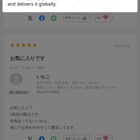
続きを読む
す！
参考になった
0
Like!
0
2026.6.15
お気に入りです
サイズ：F
カラー：RED
いちご
年代:
50代
性別:
女性
身長:
151～155cm
体型:
ふつう
靴のサイズ:
24cm
普段の服のサイズ:
M
都道府県:
静岡県
お気に入りで
3色目の購入です。
全色あってもいいかも。
何にでも合わせやすくて重宝してます。
参考になった
1
Like!
0