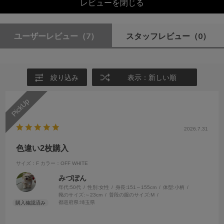
レビューを閉じる
ユーザーレビュー
（7）
スタッフレビュー
（0）
絞り込み
表示：新しい順
2026.7.31
色違い2枚購入
サイズ：F
カラー：OFF WHITE
みづぽん
年代:
50代
性別:
女性
身長:
151～155cm
体型:
小柄
靴のサイズ:
～23cm
普段の服のサイズ:
M
都道府県:
埼玉県