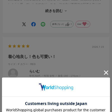
しようと思っていたのですが、スタッフの方が着用例の写真を見せて
くださり、こちらの色にしました。こちらの店舗のスタッフさんはお
続きを読む
勧め上手なので、いつも楽しくお買い物ができます。
参考になった
0
Like!
0
2026.7.15
着心地良し！色も可愛い！
サイズ：F
カラー：RED
らいむ
年代:
50代
性別:
女性
身長:
166～170cm
体型:
ふつう
靴のサイズ:
24cm
普段の服のサイズ:
M
都道府県:
東京都
昨年白を買いまして、大活躍でしたので今年はREDを選びました。落
ち着いたレンガのような色で、白、紺、ベージュのパンツと合わせて
着ています。丈も長すぎないのでスカートともバランスよいと思いま
す。二の腕も程よくカバーできる袖と、接触冷感の着心地も満足で