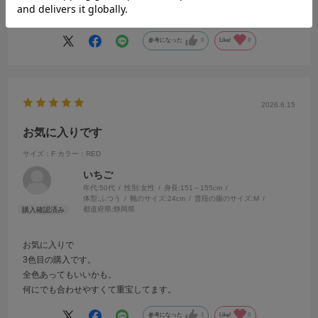
続きを読む
す！
参考になった
0
Like!
0
2026.6.15
お気に入りです
サイズ：F
カラー：RED
いちご
年代:
50代
性別:
女性
身長:
151～155cm
体型:
ふつう
靴のサイズ:
24cm
普段の服のサイズ:
M
都道府県:
静岡県
お気に入りで
3色目の購入です。
全色あってもいいかも。
何にでも合わせやすくて重宝してます。
参考になった
1
Like!
0