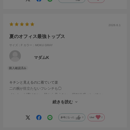
2026.6.1
夏のオフィス最強トップス
サイズ：F
カラー：MOKU GRAY
マダムK
キチンと見えるのに着ていて楽
二の腕が目立たないフレンチも◯
インナーが透けない、脇から見えない、接触冷感ハンパない。。。
もはや、ありがとう🩷と言いたい
続きを読む
参考になった
0
Like!
2