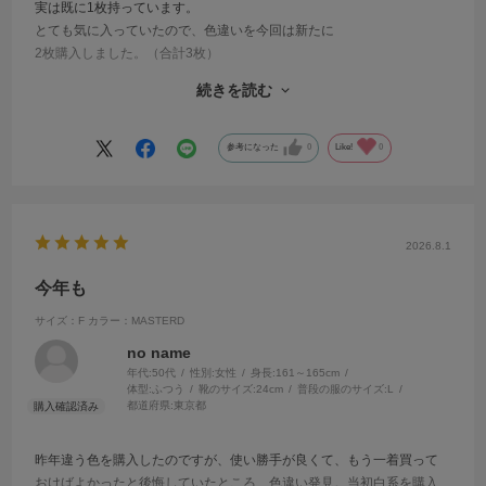
実は既に1枚持っています。
とても気に入っていたので、色違いを今回は新たに
2枚購入しました。（合計3枚）
袖脇部分が、外から見えにくい作りになっていることや
続きを読む
肌触りが良い事、二の腕が隠れる絶妙なデザインです。
全色欲しいくらいです。
参考になった
0
Like!
0
2026.8.1
今年も
サイズ：F
カラー：MASTERD
no name
年代:
50代
性別:
女性
身長:
161～165cm
体型:
ふつう
靴のサイズ:
24cm
普段の服のサイズ:
L
都道府県:
東京都
昨年違う色を購入したのですが、使い勝手が良くて、もう一着買って
おけばよかったと後悔していたところ、色違い発見。当初白系を購入