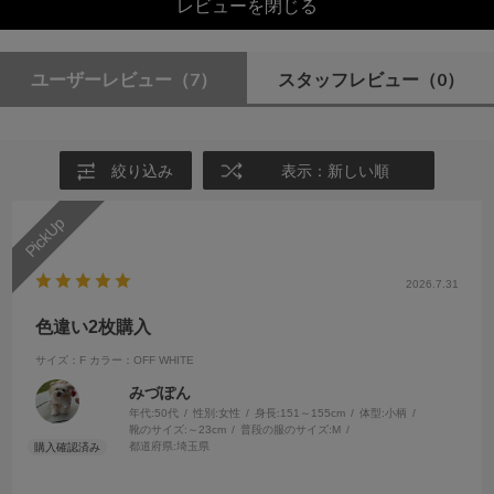
レビューを閉じる
ユーザーレビュー
（7）
スタッフレビュー
（0）
絞り込み
表示：新しい順
2026.7.31
色違い2枚購入
サイズ：F
カラー：OFF WHITE
みづぽん
年代:
50代
性別:
女性
身長:
151～155cm
体型:
小柄
靴のサイズ:
～23cm
普段の服のサイズ:
M
都道府県:
埼玉県