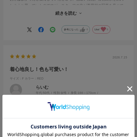
しようと思っていたのですが、スタッフの方が着用例の写真を見せて
くださり、こちらの色にしました。こちらの店舗のスタッフさんはお
続きを読む
勧め上手なので、いつも楽しくお買い物ができます。
参考になった
0
Like!
0
2026.7.15
着心地良し！色も可愛い！
サイズ：F
カラー：RED
らいむ
年代:
50代
性別:
女性
身長:
166～170cm
体型:
ふつう
靴のサイズ:
24cm
普段の服のサイズ:
M
都道府県:
東京都
昨年白を買いまして、大活躍でしたので今年はREDを選びました。落
ち着いたレンガのような色で、白、紺、ベージュのパンツと合わせて
着ています。丈も長すぎないのでスカートともバランスよいと思いま
す。二の腕も程よくカバーできる袖と、接触冷感の着心地も満足で