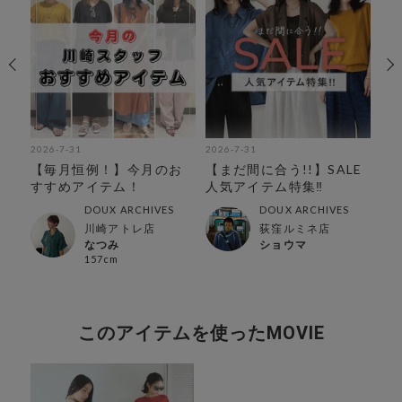
2026-7-31
2026-7-31
202
【毎月恒例！】今月のお
【まだ間に合う!!】SALE
【
すすめアイテム！
人気アイテム特集‼︎
持
特
DOUX ARCHIVES
DOUX ARCHIVES
川崎アトレ店
荻窪ルミネ店
なつみ
ショウマ
157cm
このアイテムを使ったMOVIE