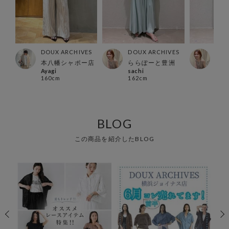
ES
DOUX ARCHIVES
DOUX ARCHIVES
DOU
ズ店
本八幡シャポー店
ららぽーと豊洲
らら
Ayagi
sachi
sach
160cm
162cm
162
BLOG
この商品を紹介したBLOG