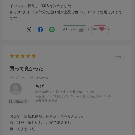
インスタで拝見して購入を決めました
さりげないレース部分の透け感が上品で色々なコーデで使用できそう
です
参考になった
0
Like!
0
2026.5.22
買って良かった
サイズ：F
カラー：BROWN
ちぴ
年代:
40代
性別:
女性
身長:
156～160cm
体型:
ふつう
靴のサイズ:
24cm
普段の服のサイズ:
M
都道府県:
東京都
お店で一目惚れ商品。色もレースもかわいい。
涼しげだし涼しいし。お家で洗えるし。
買ってよかった。