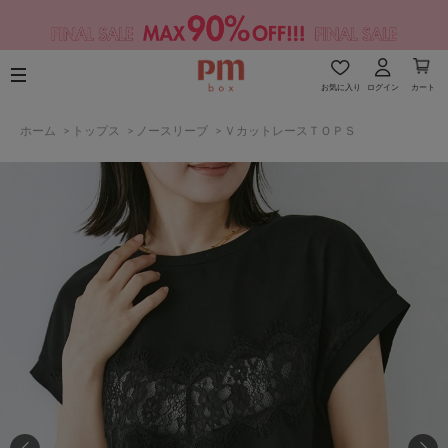
お気に入り
ログイン
カート
ホーム
>
トップス
>
ノースリーブ
>
ＶカットレースＴＯＰＳ