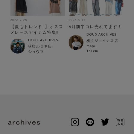
2026-7-28
2026-6-15
202
ア
【夏もトレンド‼︎】オスス
6月前半コレ売れてます！
夏
メレースアイテム特集‼︎
ャ
DOUX ARCHIVES
DOUX ARCHIVES
横浜ジョイナス店
mayu
荻窪ルミネ店
161cm
ショウマ