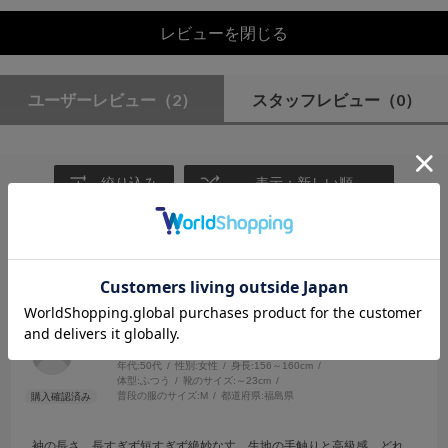
レビューを閉じる
ユーザーレビュー
（2）
スタッフレビュー
（0）
絞り込み
表示：新しい順
2026.7.11
大満足のブラウス♪
サイズ：F
カラー：IVORY
no name
年代:
50代
性別:
女性
身長:
156～160cm
体型:
ふつう
靴のサイズ:
～23cm
普段の服のサイズ:
M
都道府県:
福島県
袖の長さ、長すぎず短すぎず絶妙な丈、生地の手触りと高級感、どれ