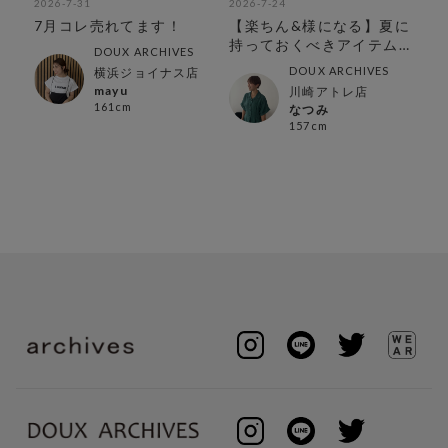
2026-7-31
2026-7-24
202
人
7月コレ売れてます！
【楽ちん&様になる】夏に
【
持っておくべきアイテム
セ
DOUX ARCHIVES
特集
DOUX ARCHIVES
横浜ジョイナス店
mayu
川崎アトレ店
161cm
なつみ
157cm