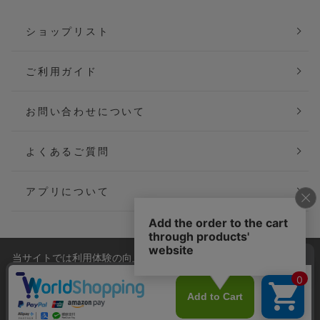
ショップリスト
ご利用ガイド
お問い合わせについて
よくあるご質問
アプリについて
当サイトでは利用体験の向上およびコンテンツの最適な提供、ト
会社概要
特定商取引法に基づく表記
ラフィックの分析を目的としてCookieを使用しています。
サイトの閲覧を継続された場合、Cookieの利用に同意したことも
ご利用規約
個人情報保護方針
のといたします。
詳細については
プライバシーポリシー
をご確認ください。