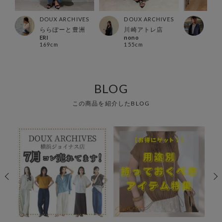
ES
DOUX ARCHIVES
DOUX ARCHIVES
DOU
ズ店
ららぽーと豊洲
川崎アトレ店
有楽
ERI
nono
Ura
169cm
155cm
157
BLOG
この商品を紹介したBLOG