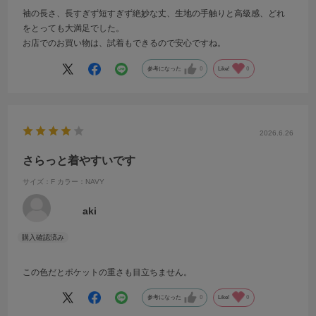
袖の長さ、長すぎず短すぎず絶妙な丈、生地の手触りと高級感、どれ
をとっても大満足でした。
お店でのお買い物は、試着もできるので安心ですね。
参考になった
0
Like!
0
2026.6.26
さらっと着やすいです
サイズ：F
カラー：NAVY
aki
この色だとポケットの重さも目立ちません。
参考になった
0
Like!
0