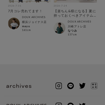
2026-7-31
2026-7-24
202
人
7月コレ売れてます！
【楽ちん&様になる】夏に
【
持っておくべきアイテム
セ
DOUX ARCHIVES
特集
DOUX ARCHIVES
横浜ジョイナス店
mayu
川崎アトレ店
161cm
なつみ
157cm