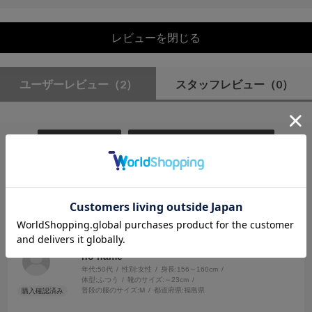
レビューを閉じる
ユーザーレビュー
（2）
スタッフレビュー
（0）
絞り込み
表示：新しい順
2026.7.11
大満足のブラウス♪
サイズ：F
カラー：IVORY
no name
年代:
50代
性別:
女性
身長:
156～160cm
体型:
ふつう
靴のサイズ:
～23cm
普段の服のサイズ:
M
都道府県:
福島県