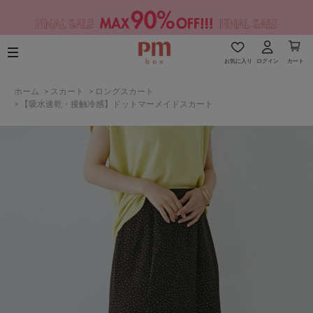
お気に入り
ログイン
カート
ホーム
>
スカート
>
ロングスカート
>
【吸水速乾・接触冷感】ドットマーメイドスカート