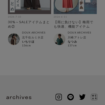
2026-7-10
2026-6-11
202
こ
30%～SALEアイテムまと
【雨に負けない】梅雨で
【
と
め②
も快適、機能アイテム
の
解
DOUX ARCHIVES
DOUX ARCHIVES
北千住ルミネ店
川崎アトレ店
いちりほ
なつみ
156cm
157cm