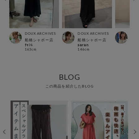
ES
DOUX ARCHIVES
DOUX ARCHIVES
DOU
店
船橋シャポー店
船橋シャポー店
有楽
ﾁｬﾝﾕ
𝗌𝖺𝗋𝖺𝗇
YUY
163cm
146cm
149
BLOG
この商品を紹介したBLOG