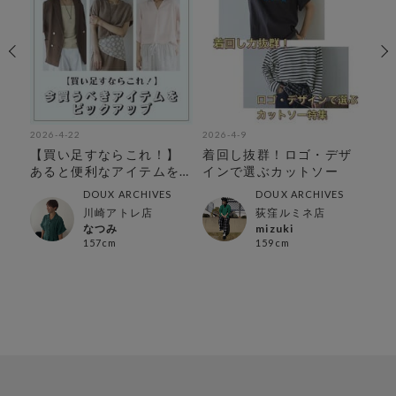
2026-4-22
2026-4-9
202
ゲ
【買い足すならこれ！】
着回し抜群！ロゴ・デザ
大
集
あると便利なアイテムを
インで選ぶカットソー
る
ピックアップ
ッ
DOUX ARCHIVES
DOUX ARCHIVES
川崎アトレ店
荻窪ルミネ店
なつみ
mizuki
157cm
159cm