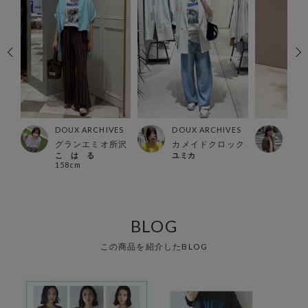
ES
DOUX ARCHIVES
DOUX ARCHIVES
DOU
ー店
グランエミオ所沢
カメイドクロック
北千
こ は る
ユミカ
いち
158cm
156
BLOG
この商品を紹介したBLOG