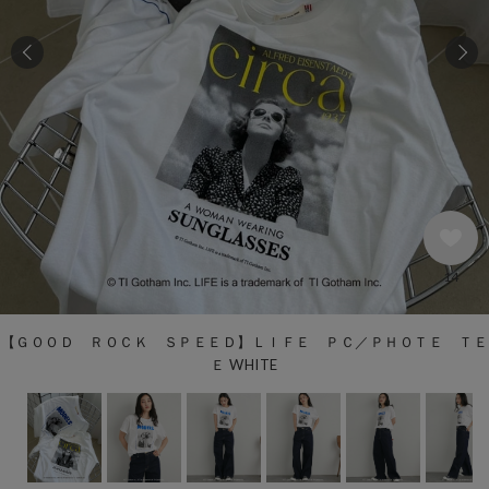
14
【ＧＯＯＤ ＲＯＣＫ ＳＰＥＥＤ】ＬＩＦＥ ＰＣ／ＰＨＯＴＥ ＴＥ
Ｅ WHITE