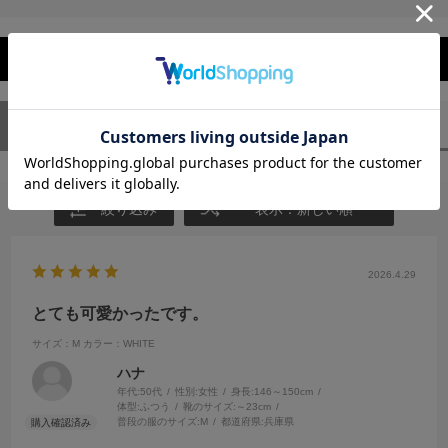
レビューを閉じる
ユーザーレビュー
（1）
スタッフレビュー
（0）
絞り込み
表示：新しい順
2026.4.29
とても可愛かったです。
サイズ：M
カラー：WHITE
ハナ
年代:
50代
性別:
女性
身長:
146～150cm
体型:
ふつう
靴のサイズ:
～23cm
普段の服のサイズ:
M
都道府県:
兵庫県