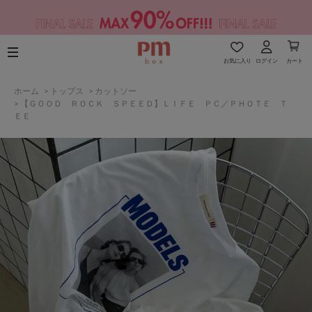
お気に入り
ログイン
カート
ホーム
>
トップス
>
カットソー
>
【ＧＯＯＤ ＲＯＣＫ ＳＰＥＥＤ】ＬＩＦＥ ＰＣ／ＰＨＯＴＥ Ｔ
ＥＥ