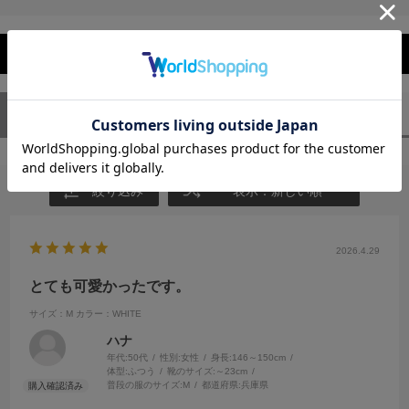
レビューを閉じる
ユーザーレビュー
（1）
スタッフレビュー
（0）
絞り込み
表示：新しい順
2026.4.29
とても可愛かったです。
サイズ：M
カラー：WHITE
ハナ
年代:
50代
性別:
女性
身長:
146～150cm
体型:
ふつう
靴のサイズ:
～23cm
普段の服のサイズ:
M
都道府県:
兵庫県