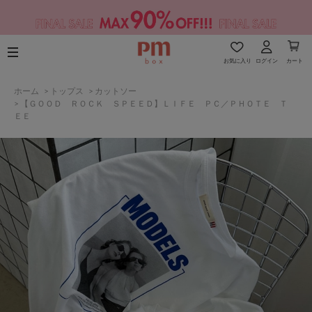
お気に入り
ログイン
カート
ホーム
>
トップス
>
カットソー
>
【ＧＯＯＤ ＲＯＣＫ ＳＰＥＥＤ】ＬＩＦＥ ＰＣ／ＰＨＯＴＥ Ｔ
ＥＥ