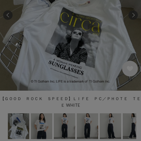
14
【ＧＯＯＤ ＲＯＣＫ ＳＰＥＥＤ】ＬＩＦＥ ＰＣ／ＰＨＯＴＥ ＴＥ
Ｅ WHITE