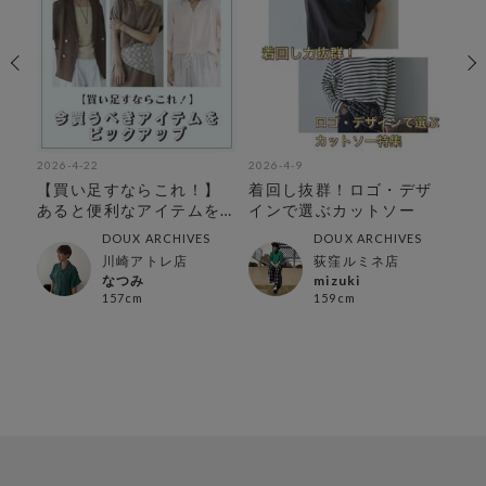
2026-4-22
2026-4-9
202
ゲ
【買い足すならこれ！】
着回し抜群！ロゴ・デザ
大
集
あると便利なアイテムを
インで選ぶカットソー
る
ピックアップ
ッ
DOUX ARCHIVES
DOUX ARCHIVES
川崎アトレ店
荻窪ルミネ店
なつみ
mizuki
157cm
159cm