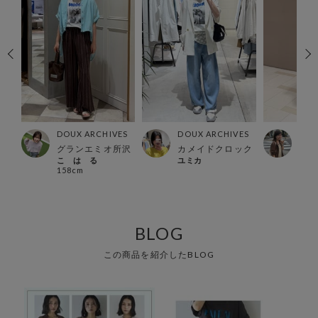
ES
DOUX ARCHIVES
DOUX ARCHIVES
DOU
ー店
グランエミオ所沢
カメイドクロック
北千
こ は る
ユミカ
いち
158cm
156
BLOG
この商品を紹介したBLOG