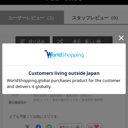
ユーザーレビュー
（2）
スタッフレビュー
（0）
絞り込み
表示：新しい順
2025.8.7
とてもかわいいです。
サイズ：M
カラー：NAVY
ゆん
年代:
20代
性別:
女性
身長:
156～160cm
体型:
ふつう
普段の服のサイズ:
S
都道府県:
福岡県
とても可愛くてお気に入りです。
参考になった
0
Like!
0