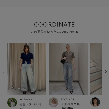
COORDINATE
この商品を使ったCOORDINATE
archives
arc
archives
千葉ペリエ店
名古
仙台エスパル店
HARUNA
nan
yui