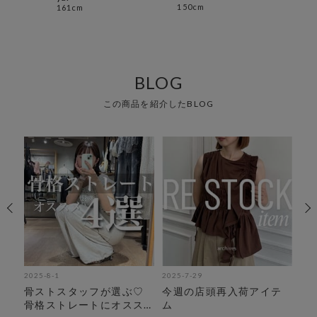
150cm
158
161cm
BLOG
この商品を紹介したBLOG
2025-8-1
2025-7-29
202
骨ストスタッフが選ぶ♡
今週の店頭再入荷アイテ
【
骨格ストレートにオスス
ム
週