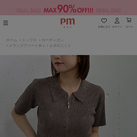
お気に入り
ログイン
カート
ホーム
>
トップス
>
カーディガン
>
メランジアソートＷｚｉｐポロニット