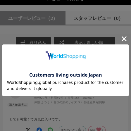
ユーザーレビュー
（2）
スタッフレビュー
（0）
絞り込み
表示：新しい順
2025.8.7
とてもかわいいです。
サイズ：M
カラー：NAVY
ゆん
年代:
20代
性別:
女性
身長:
156～160cm
体型:
ふつう
普段の服のサイズ:
S
都道府県:
福岡県
とても可愛くてお気に入りです。
参考になった
0
Like!
0