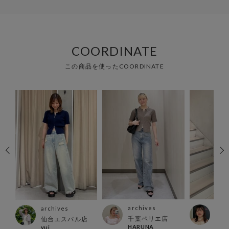
COORDINATE
この商品を使ったCOORDINATE
archives
arc
archives
千葉ペリエ店
名古
仙台エスパル店
HARUNA
nan
yui