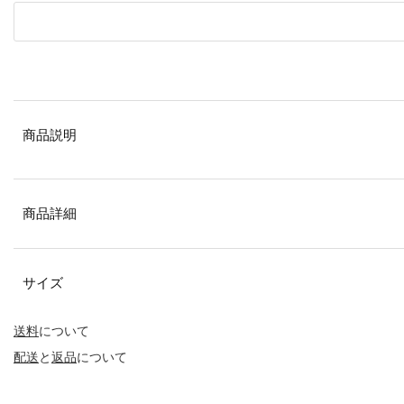
商品説明
商品詳細
サイズ
送料
について
配送
と
返品
について