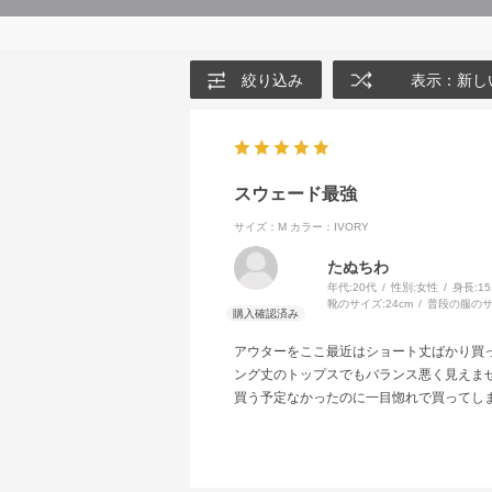
絞り込み
表示：新し
スウェード最強
サイズ：M
カラー：IVORY
たぬちわ
年代:
20代
性別:
女性
身長:
1
靴のサイズ:
24cm
普段の服のサ
アウターをここ最近はショート丈ばかり買
ング丈のトップスでもバランス悪く見えま
買う予定なかったのに一目惚れで買ってし