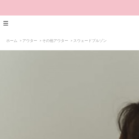
ホーム
>
アウター
>
その他アウター
>
スウェードブルゾン