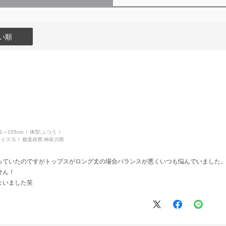
い順
51～155cm
体型:
ふつう
イズ:
S
都道府県:
神奈川県
っていたのですがトップスがロング丈の場合バランスが悪くいつも悩んでいました
せん！
まいました笑