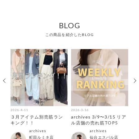
BLOG
この商品を紹介したBLOG
2026-4-11
2026-3-16
202
 リ
３月アイテム別売筋ラン
archives 3/9〜3/15 リア
お
5
キング！！
ル店舗の売れ筋TOP5
archives
archives
町田ルミネ店
仙台エスパル店