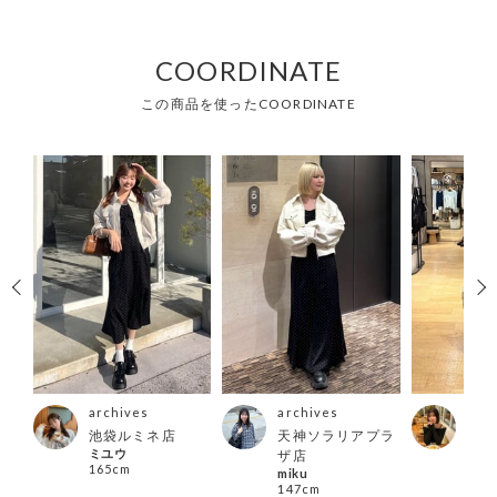
COORDINATE
この商品を使ったCOORDINATE
archives
archives
arc
池袋ルミネ店
天神ソラリアプラ
天神
ァイ
ミユウ
ザ店
ザ店
165cm
miku
sae
147cm
166