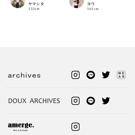
ヤマシタ
ヨウ
152cm
161cm