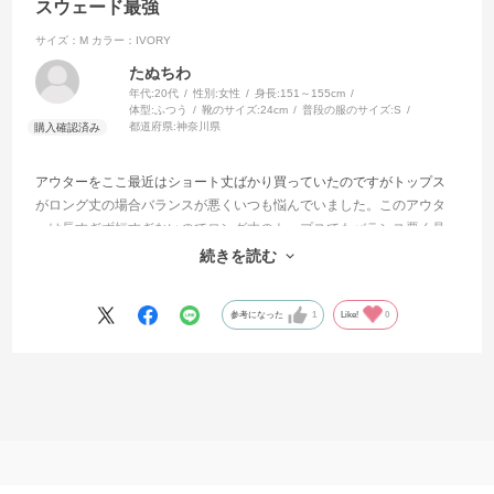
スウェード最強
サイズ：M
カラー：IVORY
たぬちわ
年代:
20代
性別:
女性
身長:
151～155cm
体型:
ふつう
靴のサイズ:
24cm
普段の服のサイズ:
S
都道府県:
神奈川県
アウターをここ最近はショート丈ばかり買っていたのですがトップス
がロング丈の場合バランスが悪くいつも悩んでいました。このアウタ
ーは長すぎず短すぎないのでロング丈のトップスでもバランス悪く見
えません！
続きを読む
買う予定なかったのに一目惚れで買ってしまいました笑
参考になった
1
Like!
0