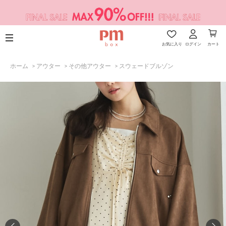
お気に入り
ログイン
カート
ホーム
>
アウター
>
その他アウター
>
スウェードブルゾン