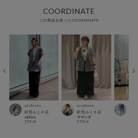
COORDINATE
この商品を使ったCOORDINATE
archives
archives
arc
ス店
町田ルミネ店
町田ルミネ店
立川
sahiro
ヤマシタ
い で
155cm
152cm
160