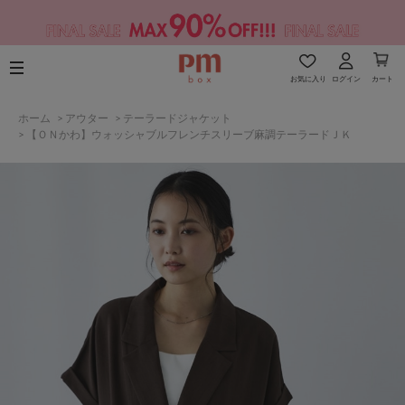
お気に入り
ログイン
カート
ホーム
>
アウター
>
テーラードジャケット
>
【ＯＮかわ】ウォッシャブルフレンチスリーブ麻調テーラードＪＫ