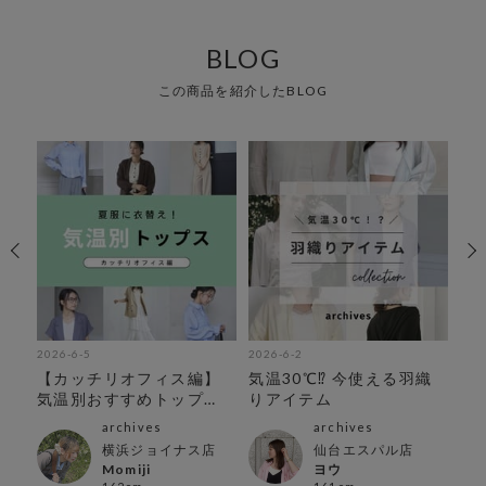
BLOG
この商品を紹介したBLOG
2026-6-5
2026-6-2
202
アイ
【カッチリオフィス編】
気温30℃⁉︎ 今使える羽織
オ
気温別おすすめトップ
りアイテム
ス！
archives
archives
横浜ジョイナス店
仙台エスパル店
Momiji
ヨウ