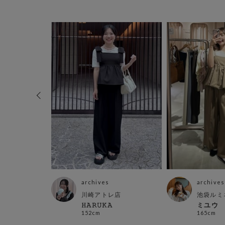
archives
archives
川崎アトレ店
池袋ルミ
店
𝙷𝙰𝚁𝚄𝙺𝙰
ミユウ
152cm
165cm