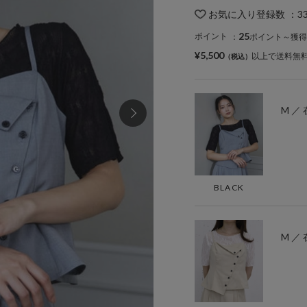
お気に入り登録数
：
3
25
ポイント
：
ポイント～獲得
¥5,500
以上で送料無
M ／
BLACK
M ／