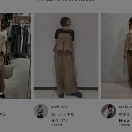
archives
archiv
ネ店
立川ルミネ店
横浜ル
イケザワ
Hina
154cm
155cm