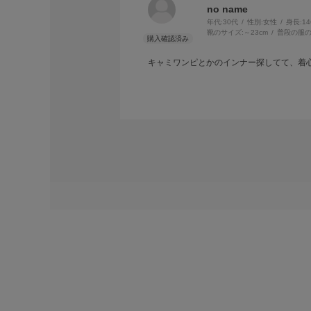
no name
年代:
30代
性別:
女性
身長:
1
靴のサイズ:
～23cm
普段の服の
キャミワンピとかのインナー探してて、着