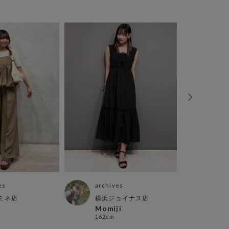
es
archives
arch
ミネ店
横浜ジョイナス店
越谷
Momiji
mii
162cm
152c