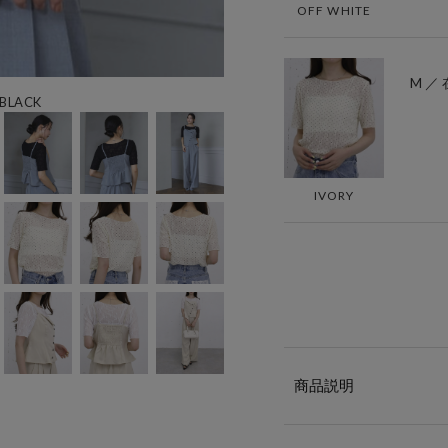
OFF WHITE
M ／
LACK
IVORY
商品説明