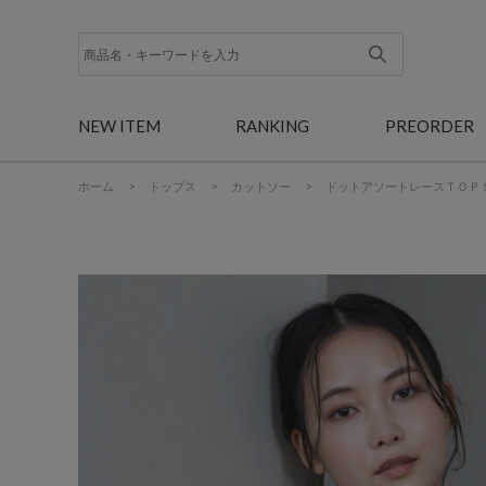
NEW ITEM
RANKING
PREORDER
ホーム
>
トップス
>
カットソー
>
ドットアソートレースＴＯＰ