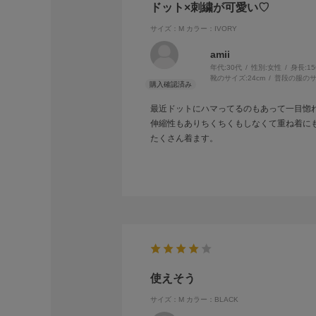
ドット×刺繍が可愛い♡
サイズ：M
カラー：IVORY
amii
年代:
30代
性別:
女性
身長:
1
靴のサイズ:
24cm
普段の服のサ
最近ドットにハマってるのもあって一目惚
伸縮性もありちくちくもしなくて重ね着に
たくさん着ます。
使えそう
サイズ：M
カラー：BLACK