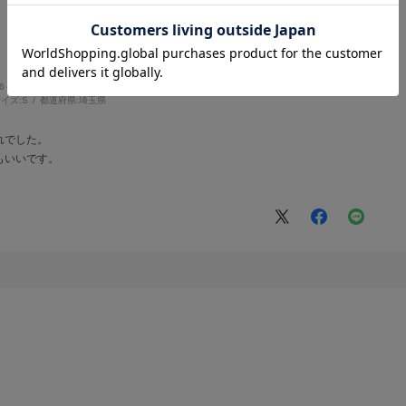
56～160cm
体型:
ふつう
イズ:
S
都道府県:
埼玉県
れでした。
もいいです。