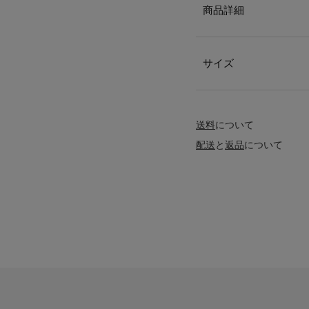
商品詳細
サイズ
送料
について
配送
と
返品
について