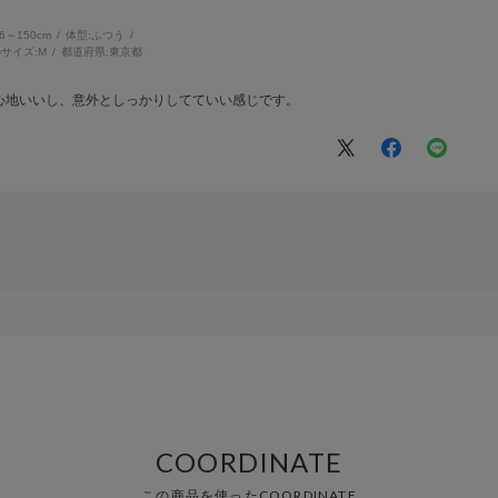
46～150cm
体型:
ふつう
サイズ:
M
都道府県:
東京都
心地いいし、意外としっかりしてていい感じです。
COORDINATE
この商品を使ったCOORDINATE