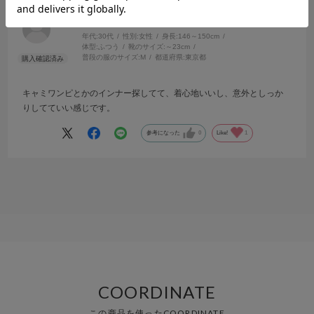
サイズ：M
カラー：BLACK
no name
年代:
30代
性別:
女性
身長:
146～150cm
体型:
ふつう
靴のサイズ:
～23cm
普段の服のサイズ:
M
都道府県:
東京都
キャミワンピとかのインナー探してて、着心地いいし、意外としっか
りしてていい感じです。
参考になった
0
Like!
1
COORDINATE
この商品を使ったCOORDINATE