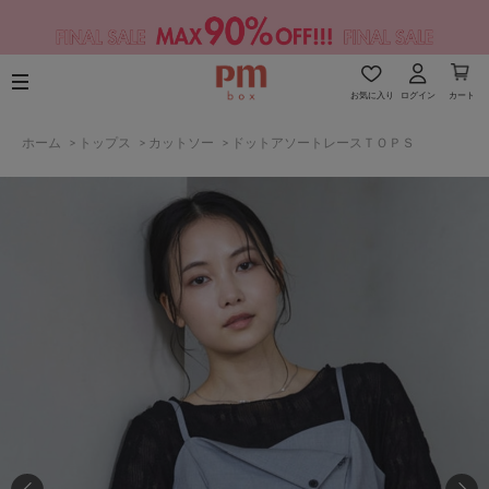
お気に入り
ログイン
カート
ホーム
>
トップス
>
カットソー
>
ドットアソートレースＴＯＰＳ