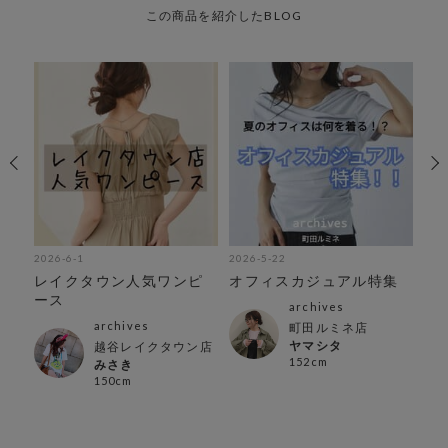
この商品を紹介したBLOG
2026-6-1
2026-5-22
202
イ
レイクタウン人気ワンピ
オフィスカジュアル特集
＼
ース
テ
archives
archives
町田ルミネ店
ヤマシタ
越谷レイクタウン店
152cm
みさき
150cm