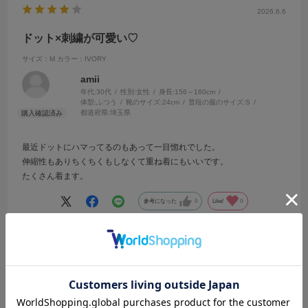
2026.6.6
ドット×刺繍が可愛い♡
サイズ：M
カラー：IVORY
amii
年代:
30代
性別:
女性
身長:
156～160cm
体型:
ふつう
靴のサイズ:
24cm
普段の服のサイズ:
S
都道府県:
埼玉県
最近ドットにハマってるのもあって一目惚れでした。
伸縮性もありちくちくもしなくて重ね着にもいいです。
たくさん着ます。
参考になった
0
Like!
0
2026.5.19
使えそう