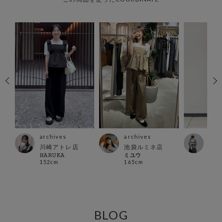
archives
archives
arc
川崎アトレ店
池袋ルミネ店
立川
𝙷𝙰𝚁𝚄𝙺𝙰
ミユウ
イケ
152cm
165cm
154
BLOG