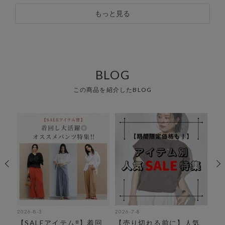
もっと見る
BLOG
この商品を紹介したBLOG
2026-8-3
2026-7-8
202
お
【SALEアイテム‼︎】着回
【売り切れる前に】人気
【