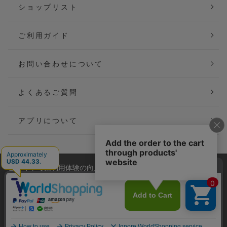
ショップリスト
ご利用ガイド
お問い合わせについて
よくあるご質問
アプリについて
当サイトでは利用体験の向上およびコンテンツの最適な提供、ト
会社概要
特定商取引法に基づく表記
ラフィックの分析を目的としてCookieを使用しています。
サイトの閲覧を継続された場合、Cookieの利用に同意したことも
ご利用規約
個人情報保護方針
のといたします。
詳細については
プライバシーポリシー
をご確認ください。
Copyright(C) P&M co.,ltd All Rights Reserved.
承諾する