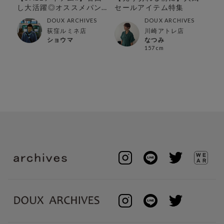
し大活躍◎オススメパン
セールアイテム特集
躍
ツ特集‼︎
DOUX ARCHIVES
DOUX ARCHIVES
荻窪ルミネ店
川崎アトレ店
ショウマ
なつみ
157cm