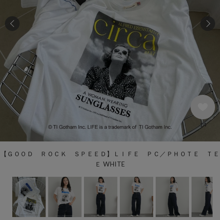
14
【ＧＯＯＤ ＲＯＣＫ ＳＰＥＥＤ】ＬＩＦＥ ＰＣ／ＰＨＯＴＥ ＴＥ
Ｅ WHITE