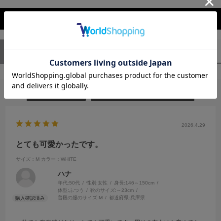
レビューを閉じる
ユーザーレビュー
（1）
スタッフレビュー
（0）
絞り込み
表示：新しい順
2026.4.29
とても可愛かったです。
サイズ：M
カラー：WHITE
ハナ
年代:
50代
性別:
女性
身長:
146～150cm
体型:
ふつう
靴のサイズ:
～23cm
普段の服のサイズ:
M
都道府県:
兵庫県