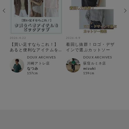
2026-4-22
2026-4-9
202
ゲ
【買い足すならこれ！】
着回し抜群！ロゴ・デザ
大
集
あると便利なアイテムを
インで選ぶカットソー
る
ピックアップ
ッ
DOUX ARCHIVES
DOUX ARCHIVES
川崎アトレ店
荻窪ルミネ店
なつみ
mizuki
157cm
159cm