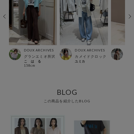
ES
DOUX ARCHIVES
DOUX ARCHIVES
DOU
ー店
グランエミオ所沢
カメイドクロック
北千
こ は る
ユミカ
いち
158cm
156
BLOG
この商品を紹介したBLOG