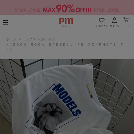
お気に入り
ログイン
カート
ホーム
>
トップス
>
カットソー
>
【ＧＯＯＤ ＲＯＣＫ ＳＰＥＥＤ】ＬＩＦＥ ＰＣ／ＰＨＯＴＥ Ｔ
ＥＥ