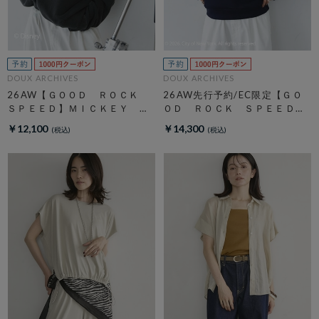
DOUX ARCHIVES
DOUX ARCHIVES
26AW【ＧＯＯＤ ＲＯＣＫ
26AW先行予約/EC限定【ＧＯ
ＳＰＥＥＤ】ＭＩＣＫＥＹ
ＯＤ ＲＯＣＫ ＳＰＥＥＤ】
／ Ｓｗｅａｔ
ＮＹＣ Ｈｏｏｄｉｅ
￥12,100
￥14,300