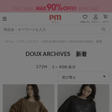
お気に入り
ログイン
カート
ホーム
>
ブランドリスト
>
DOUX ARCHIVES
>
DOUX ARCHIVES 新着
DOUX ARCHIVES 新着
272
1～40
件
件表示
並び替え