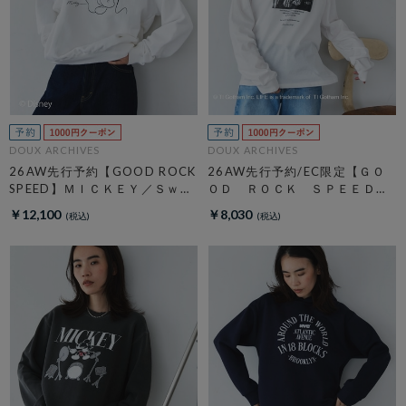
DOUX ARCHIVES
DOUX ARCHIVES
26AW先行予約【GOOD ROCK
26AW先行予約/EC限定【ＧＯ
SPEED】ＭＩＣＫＥＹ／Ｓｗｅ
ＯＤ ＲＯＣＫ ＳＰＥＥＤ】
ａｔ
ＬＩＦＥ ＰＣ フォトロンＴ
￥12,100
￥8,030
ＥＥ