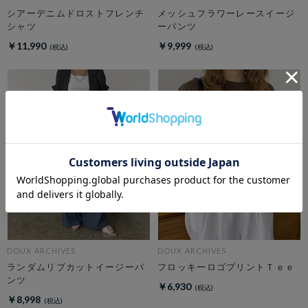
シアーデニムドロストフレンチ
メッシュフラワーレースイージ
シャツ
ーパンツ
￥11,990
￥9,999
DOUX ARCHIVES
DOUX ARCHIVES
ランダムリブカットイージーパ
フロッキーロゴプリントＴｅｅ
ンツ
￥6,930
￥8,998