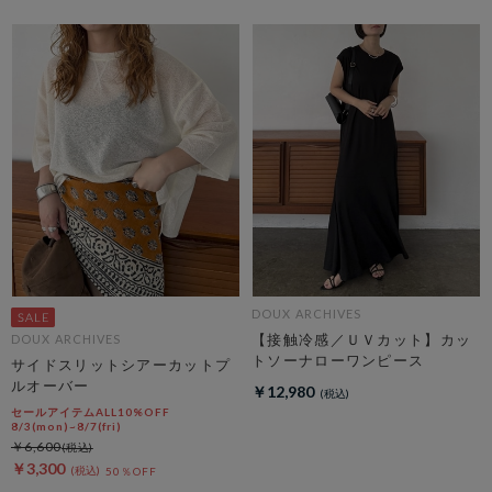
DOUX ARCHIVES
【接触冷感／ＵＶカット】カッ
DOUX ARCHIVES
トソーナローワンピース
サイドスリットシアーカットプ
ルオーバー
￥12,980
セールアイテムALL10%OFF
8/3(mon)~8/7(fri)
￥6,600
￥3,300
50％OFF