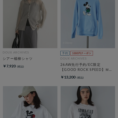
DOUX ARCHIVES
シアー楊柳シャツ
DOUX ARCHIVES
26AW先行予約/EC限定
￥7,920
【GOOD ROCK SPEED】ＭＩ
ＣＫＥＹ／Ｈｏｏｄｉｅ
￥13,200