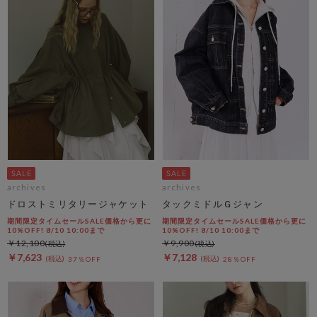
archives
archives
ドロストミリタリージャケット
タックミドルＧジャン
期間限定タイムセールSALE価格から更に
期間限定タイムセールSALE価格から更に
10%OFF! 8/10 10:00まで
10%OFF! 8/10 10:00まで
￥12,100
￥9,900
￥7,623
￥7,128
37％OFF
28％OFF