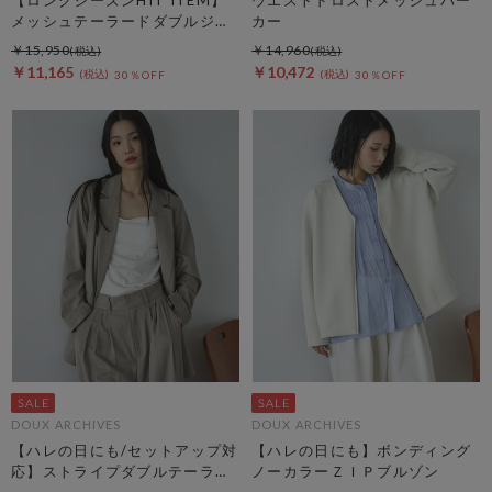
メッシュテーラードダブルジャ
カー
ケット
￥15,950
￥14,960
￥11,165
￥10,472
30％OFF
30％OFF
DOUX ARCHIVES
DOUX ARCHIVES
【ハレの日にも/セットアップ対
【ハレの日にも】ボンディング
応】ストライプダブルテーラー
ノーカラーＺＩＰブルゾン