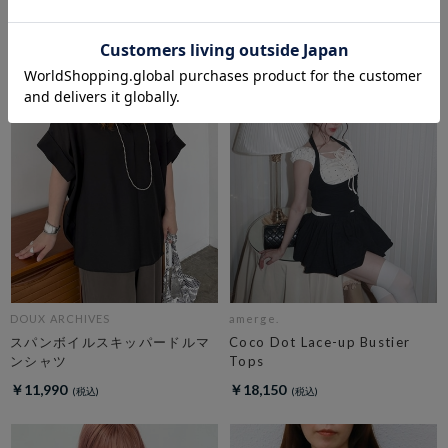
￥6,050
￥5,445
10％OFF
DOUX ARCHIVES
amerge.
スパンボイルスキッパードルマ
Coco Dot Lace-up Bustier
ンシャツ
Tops
￥11,990
￥18,150