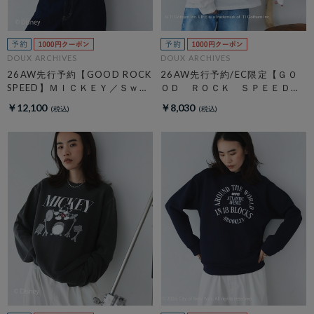
DOUX ARCHIVES
DOUX ARCHIVES
26AW先行予約【GOOD ROCK
26AW先行予約/EC限定【ＧＯ
SPEED】ＭＩＣＫＥＹ／Ｓｗｅ
ＯＤ ＲＯＣＫ ＳＰＥＥＤ】
ａｔ
ＬＩＦＥ ＰＣ フォトロンＴ
￥12,100
￥8,030
ＥＥ