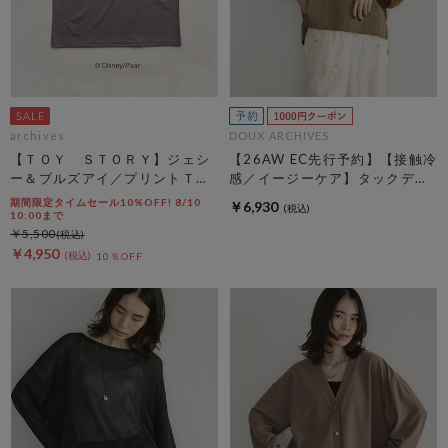
archives
DOUX ARCHIVES
【ＴＯＹ ＳＴＯＲＹ】ジェシ
【26AW EC先行予約】【接触冷
ー＆ブルズアイ／プリントＴチ
感／イージーケア】タックデザ
ャコール
イントップス／
期間限定タイムセール10%OFF! 8/10
￥6,930
10:00まで
￥5,500
￥4,950
10％OFF