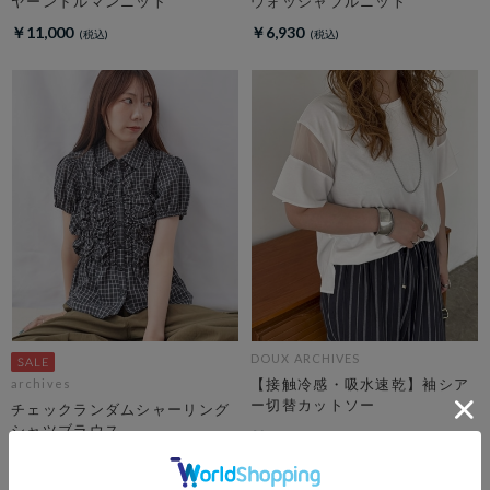
ヤーンドルマンニット
ウォッシャブルニット
￥11,000
￥6,930
DOUX ARCHIVES
【接触冷感・吸水速乾】袖シア
archives
ー切替カットソー
チェックランダムシャーリング
シャツブラウス
￥6,930
期間限定タイムセール10%OFF! 8/10
10:00まで