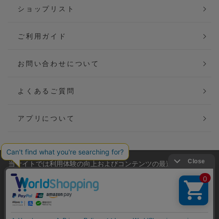
ショップリスト
ご利用ガイド
お問い合わせについて
よくあるご質問
アプリについて
当サイトでは利用体験の向上およびコンテンツの最適な提供、ト
会社概要
特定商取引法に基づく表記
ラフィックの分析を目的としてCookieを使用しています。
サイトの閲覧を継続された場合、Cookieの利用に同意したことも
ご利用規約
個人情報保護方針
のといたします。
詳細については
プライバシーポリシー
をご確認ください。
Copyright(C) P&M co.,ltd All Rights Reserved.
承諾する