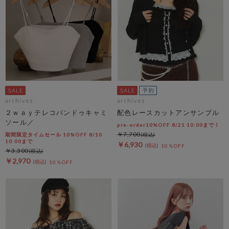
archives
archives
２ｗａｙテレコバンドゥキャミ
配色レースカットアンサンブル
ソール／
pre-order10%OFF 8/21 10:00まで！
￥7,700
期間限定タイムセール 10%OFF 8/10
10:00まで
￥6,930
10％OFF
￥3,300
￥2,970
10％OFF