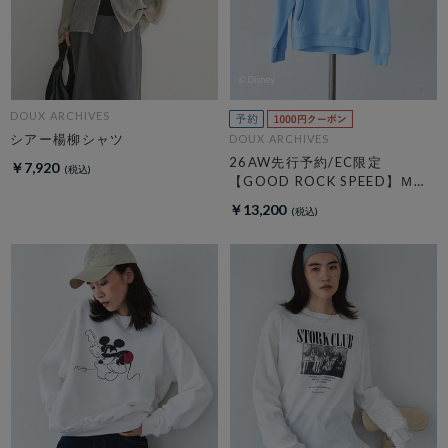
DOUX ARCHIVES
シアー楊柳シャツ
DOUX ARCHIVES
26AW先行予約/EC限定
￥7,920
【GOOD ROCK SPEED】ＭＩ
ＣＫＥＹ／Ｈｏｏｄｉｅ
￥13,200