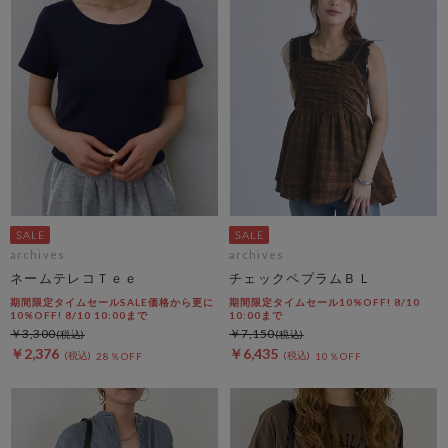
archives
archives
ネームテレコＴｅｅ
チェックペプラムＢＬ
期間限定タイムセールSALE価格から更に
期間限定タイムセール10%OFF! 8/10
10%OFF! 8/10 10:00まで
10:00まで
￥3,300
￥7,150
￥2,376
￥6,435
28％OFF
10％OFF